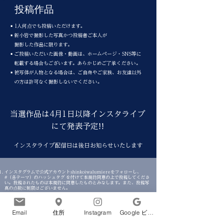
投稿作品
▪1人何点でも投稿いただけます。
▪新小岩で撮影した写真かつ投稿者ご本人が
撮影した作品に限ります。
▪ご投稿いただいた画像・動画は、ホームページ・SNS等に
転載する場合もございます。
あらかじめご了承ください。
▪被写体が人物となる場合は、ご自身やご家族、お友達以外
の方は許可なく撮影しないでください。
​当選作品は4月1日以降インスタライブ
にて発表予定!!
​インスタライブ配信日は後日お知らせいたします
インスタグラムで公式アカウントshinkoiwalumiereをフォローし、
#（各テーマ）のハッシュタグ を付けて本規約同意の上で投稿してくださ
い。投稿されたものは本規約に同意したものとみなします。また、投稿写
真の点数に制限はございません。
投稿写真については各種権利者の方に使用承諾を得た上でご投稿してくだ
さい。投稿写真・動画の知的所有権等について問題が生じた場合は、全て
投稿者の責任となります。
Email
住所
Instagram
Google ビジネスプロフィール
投稿写真・動画は投稿者自身が撮影された写真のみといたします。