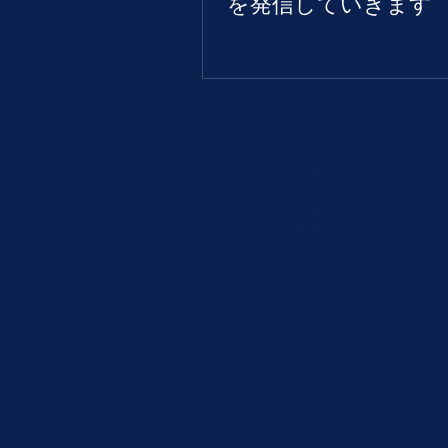
を発信していきます
新小岩ルミエール商店街
〒124-0024 東京都葛飾区新小岩1-37-7
お問い合わせ：
info@lumiere-shoppings
サイト運営：新小岩ドリームウェイ商店街
▪ホーム
▪商店街マップ
▪店舗一覧
▪商店街事務所
▪撮影/取材
▪NEWS