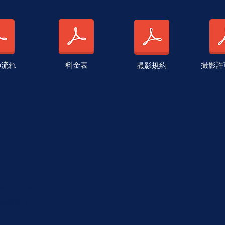
の流れ
料金表
撮影許
撮影規約
treet.com
振興組合