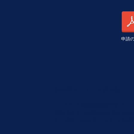
申請
新小岩ルミエール商店街
〒124-0024 東京都葛飾区新小岩1-37-7
お問い合わせ：
info@lumiere-shoppings
サイト運営：新小岩ドリームウェイ商店街