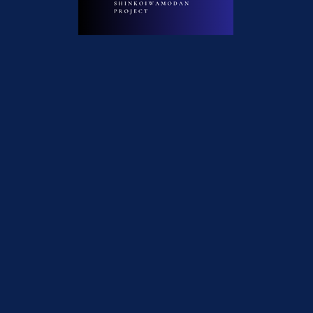
SHINKOIWAMODAN
人と人、文化と街をつなぐアーケード SHINKOIWAMODAN
世代を超えてつながる、人と文化の通り道。
和のこころと現代の魅力が重なり合う商店街です。