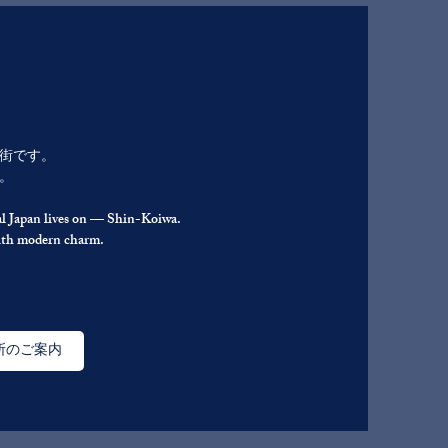
街です。
。
al Japan lives on — Shin-Koiwa.
with modern charm.
所のご案内