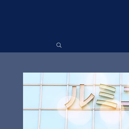
​新小岩ルミエ
SHINKOIWA
LUMIERE 