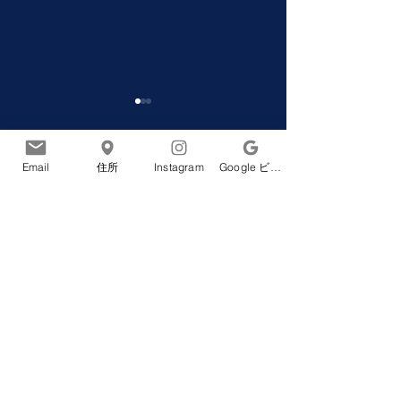
Email
住所
Instagram
Google ビジネスプロフィール
コメント
【開催決定】2026
サイトで商店街
この投稿へのコメントは利用でき
なくなりました。詳細はサイト所
SHINKOIWAMODAN
報を発信してい
有者にお問い合わせください。
FESTIVAL 開催のお知らせ
新小岩ルミエール商店街